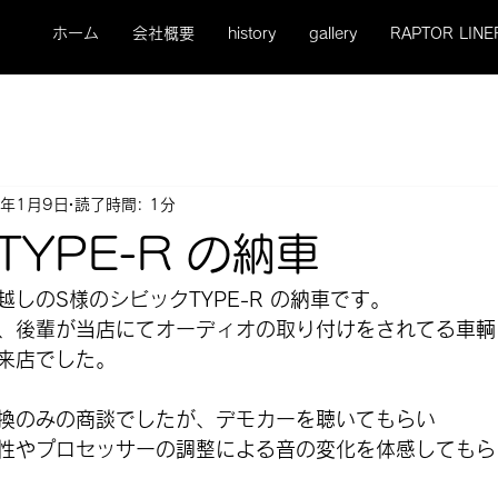
ホーム
会社概要
history
gallery
RAPTOR LINE
5年1月9日
読了時間: 1分
YPE-R の納車
しのS様のシビックTYPE-R の納車です。
、後輩が当店にてオーディオの取り付けをされてる車輌
来店でした。
換のみの商談でしたが、デモカーを聴いてもらい
性やプロセッサーの調整による音の変化を体感してもら