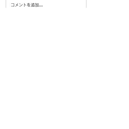
ロードスタード
NCロードスターの車検
コメントを追加…