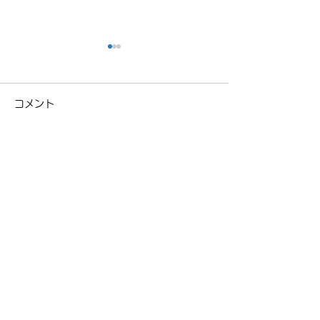
コメント
ロードスタード
NCロードスターの車検
コメントを追加…