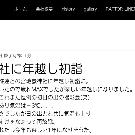
ホーム
会社概要
history
gallery
RAPTOR LINE
日
読了時間: 1分
社に年越し初詣
様達との宮地嶽神社に年越し初詣に。
いたので疲れMAXでしたが楽しい年越しになりました
これまた恒例の初日の出の撮影会(笑)
あり気温は－3℃、、、
さでしたが日の出とと共に気温も上り
すげぇなぁって再認識。
れたし今年も楽しい1年になりそうだ。