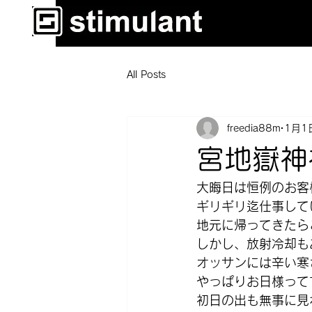
All Posts
freedia88m
1月1
宮地嶽神
大晦日は恒例のお客
ギリギリ迄仕事して
地元に帰ってきたら
しかし、放射冷却も
オッサンには辛い寒
やっぱりお日様って
初日の出も無事に見