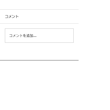
コメント
ロードスタード
NCロードスターの車検
コメントを追加…