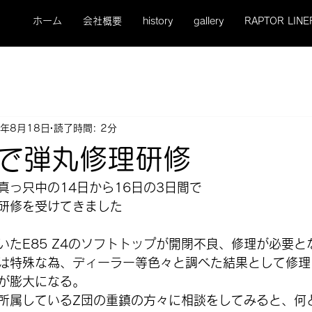
ホーム
会社概要
history
gallery
RAPTOR LINE
5年8月18日
読了時間: 2分
で弾丸修理研修
真っ只中の14日から16日の3日間で
研修を受けてきました
いたE85 Z4のソフトトップが開閉不良、修理が必要と
は特殊な為、ディーラー等色々と調べた結果として修理
が膨大になる。
所属しているZ団の重鎮の方々に相談をしてみると、何と