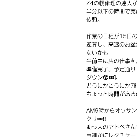
Z4の幌修理の達人
半分以下の時間で完
依頼。
作業の日程が15日
逆算し、高速のお盆
ないかも
午前中に店の仕事を
準備完了。予定通り
ダウン😵💤⤵️
どうにかこうにか7
ちょっと時間があるの
AM9時からオッサ
クリ👀‼️
助っ人のアドベさん
事細かにレクチャー