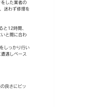
りをした業者の
、迷わず修理を
ると12時間、
ないと間に合わ
をしっかり行い
に遭遇しペース
際の良さにビッ