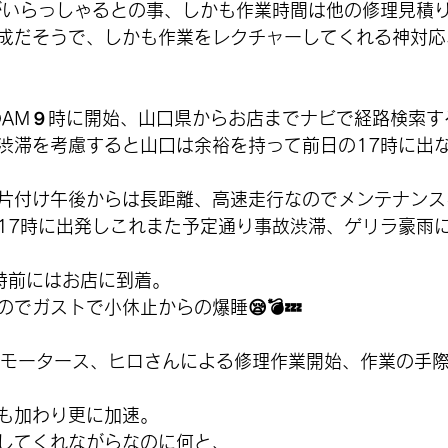
がいらっしゃるとの事、しかも作業時間は他の修理見積
成だそうで、しかも作業をレクチャーしてくれる神対応
のAM９時に開始、山口県からお店までナビで経路検索す
渋滞を考慮すると山口は余裕を持って前日の17時に出
片付け午後からは長距離、高速走行なのでメンテナンス
17時に出発しこれまた予定通り事故渋滞、ゲリラ豪雨
時前にはお店に到着。
でガストで小休止からの爆睡😪💣️💤
ンモータース、ヒロさんによる修理作業開始、作業の手
も加わり更に加速。
してくれながらなのに何と、