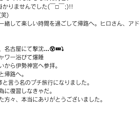
かりませんでした(￣□￣;)!!
笑)
一緒して楽しい時間を過ごして帰路へ。ヒロさん、アド
名古屋にて撃沈…😵💤⤵️
ャワー浴びて爆睡
いから伊勢神宮へ参拝。
と帰路へ。
修と言う名のプチ旅行になりました。
為に復習しなきゃだ。
た方々、本当にありがとうございました。