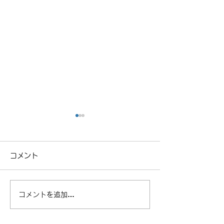
コメント
近所クルージング
NCロードスタ
コメントを追加…