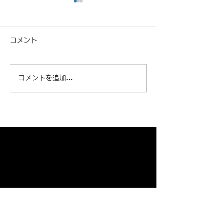
コメント
ロードスタード
NCロードスターの車検
コメントを追加…