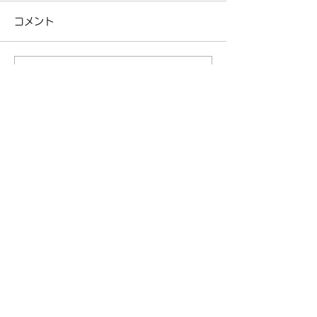
コメント
ロードスタード
NCロードスターの車検
コメントを追加…