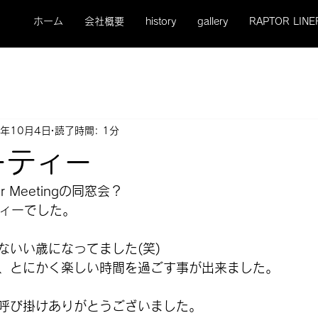
ホーム
会社概要
history
gallery
RAPTOR LINE
5年10月4日
読了時間: 1分
ーティー
r Meetingの同窓会？
ティーでした。
ないい歳になってました(笑)
、とにかく楽しい時間を過ごす事が出来ました。
呼び掛けありがとうございました。