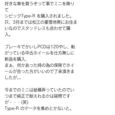
好きな車を買うぞって事でミニを降り
て
シビックType-R を購入されました。
只、3月までは松江の豪雪地帯にお住ま
いなのでスタッドレスも合わせて購
入。
ブレーキでかいしPCDは120やし、転
がっている中古ホイールを仕方無しに
新品を購入、
まぁ、何かあった時の為の保険でホイ
ールが合った方がいいので了承頂きま
したが…
今までのミニは結構弄っていたのでい
つまで純正で耐えれるかは疑問です
が・・・(笑)
Type-R のデータを集めとかないと。