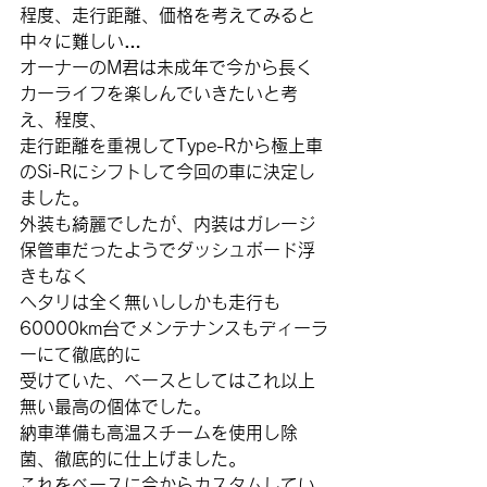
程度、走行距離、価格を考えてみると
中々に難しい…
オーナーのM君は未成年で今から長く
カーライフを楽しんでいきたいと考
え、程度、
走行距離を重視してType-Rから極上車
のSi-Rにシフトして今回の車に決定し
ました。
外装も綺麗でしたが、内装はガレージ
保管車だったようでダッシュボード浮
きもなく
ヘタリは全く無いししかも走行も
60000km台でメンテナンスもディーラ
ーにて徹底的に
受けていた、ベースとしてはこれ以上
無い最高の個体でした。
納車準備も高温スチームを使用し除
菌、徹底的に仕上げました。
これをベースに今からカスタムしてい