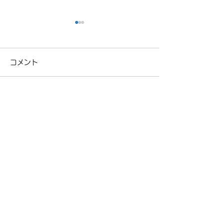
コメント
ロードスタード
NCロードスターの車検
コメントを追加…