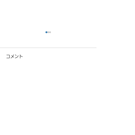
コメント
近所クルージング
NCロードスタ
コメントを追加…