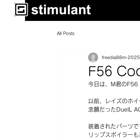
All Posts
freedia88m
202
F56 C
今日は、M君のF56
以前、レイズのホイ
念願だったDuelL 
装着されたパーツで
リップスポイラーも当然