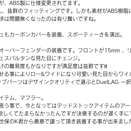
たが、ABS製に仕様変更されてます。
Gさん、抜群のフィッティングです。しかも素材がABS樹
渉は問題無くなったのは有り難いですね。
ュもカーボンカバーを装着、スポーティーさを演出。
オーバーフェンダーの装着です。フロントが15mm 、リ
ェスパルタンな見た目にチェンジ。
けの難易度もかなりですが満足度は抜群です‼️
せる事によりロー&ワイドになり可愛い見た目からワイル
アップパーツはデザインクオリティで選ぶとDuelLAG 一択
イテム、マフラー。
言う事で、今となってはデッドストックアイテムのアー
)欲しくてたまらなかったんですが決意するのが遅く手に
世保のK君から善意で譲って頂き装着する事が出来まし