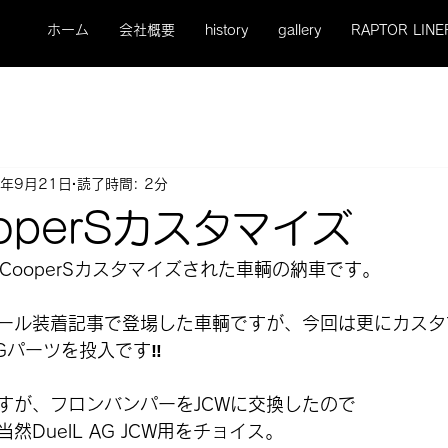
ホーム
会社概要
history
gallery
RAPTOR LINE
5年9月21日
読了時間: 2分
ooperSカスタマイズ
 CooperSカスタマイズされた車輌の納車です。
ール装着記事で登場した車輌ですが、今回は更にカスタ
AGパーツを投入です‼️
すが、フロンバンパーをJCWに交換したので
DuelL AG JCW用をチョイス。