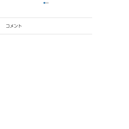
コメント
ロードスタード
NCロードスターの車検
コメントを追加…