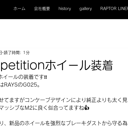
ホーム
会社概要
history
gallery
RAPTOR LINE
日
読了時間: 1分
mpetitionホイール装着
n にホイールの装着です‼️
RAYSのG025。
せてますがコンケーブデザインにより純正よりも太く見
マッシブなM2に良く似合ってますね👍
り、新品のホイールを強烈なブレーキダストから守る為