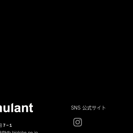
SNS 公式サイト
目７−１
@ktb.biglobe.ne.jp