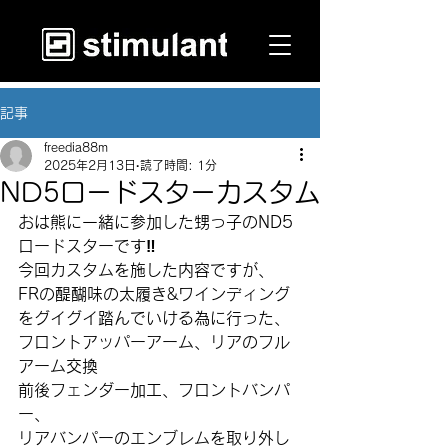
記事
freedia88m
2025年2月13日
読了時間: 1分
ND5ロードスターカスタム
おは熊に一緒に参加した甥っ子のND5
ロードスターです‼️
今回カスタムを施した内容ですが、
FRの醍醐味の太履き&ワインディング
をグイグイ踏んでいける為に行った、
フロントアッパーアーム、リアのフル
アーム交換
前後フェンダー加工、フロントバンパ
ー、
リアバンパーのエンブレムを取り外し