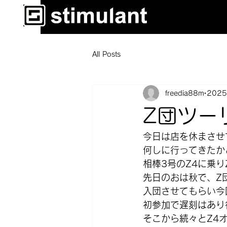
All Posts
freedia88m
202
Z団ツー
今日は店を休まさせ
何しに行ってきたか
相棒3号のZ4に乗
先日のおは秋で、Z
入団させてもらい今
初参加で遅刻はあり
そこから続々とZ4