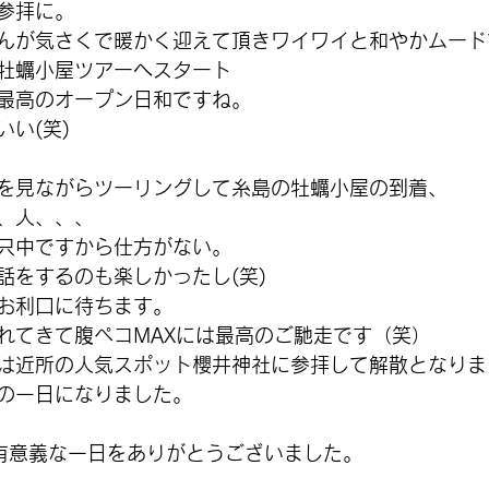
参拝に。
んが気さくで暖かく迎えて頂きワイワイと和やかムード
牡蠣小屋ツアーへスタート
最高のオープン日和ですね。
い(笑)
を見ながらツーリングして糸島の牡蠣小屋の到着、
、人、、、
只中ですから仕方がない。
話をするのも楽しかったし(笑)
お利口に待ちます。
れてきて腹ペコMAXには最高のご馳走です（笑）
は近所の人気スポット櫻井神社に参拝して解散となりま
の一日になりました。
有意義な一日をありがとうございました。