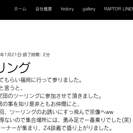
ホーム
会社概要
history
gallery
RAPTOR LINE
5年1月21日
読了時間: 2分
リング
てもらい福岡に行って参りました。
と言うと、
りZ団のツーリングに参加させて頂きました。
団の事を知り是非ともお仲間にと、
回、ツーリングのお誘いにすっ飛んで宗像へww
得ないので集合場所には、勇み足で一番乗りでした(笑)
オーナーが集まり、Z4談義で盛り上がりました。