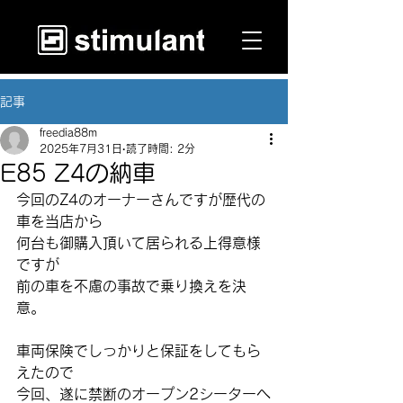
記事
freedia88m
2025年7月31日
読了時間: 2分
E85 Z4の納車
今回のZ4のオーナーさんですが歴代の
車を当店から
何台も御購入頂いて居られる上得意様
ですが
前の車を不慮の事故で乗り換えを決
意。
車両保険でしっかりと保証をしてもら
えたので
今回、遂に禁断のオープン2シーターへ